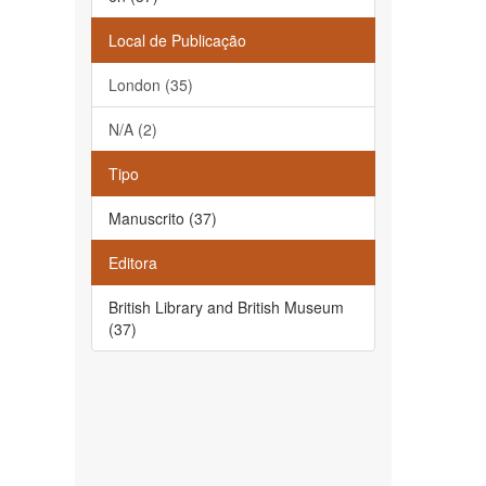
Local de Publicação
London (35)
N/A (2)
Tipo
Manuscrito (37)
Editora
British Library and British Museum
(37)