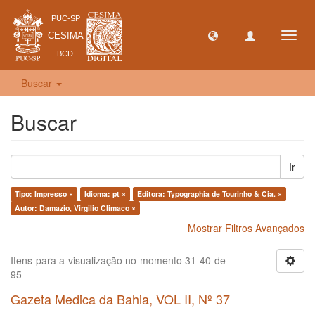
Toggl
navig
Buscar
Buscar
Ir
Tipo: Impresso ×
Idioma: pt ×
Editora: Typographia de Tourinho & Cia. ×
Autor: Damazio, Virgilio Climaco ×
Mostrar Filtros Avançados
Itens para a visualização no momento 31-40 de
95
Gazeta Medica da Bahia, VOL II, Nº 37